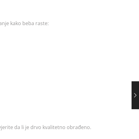
anje kako beba raste:
vjerite da li je drvo kvalitetno obrađeno.