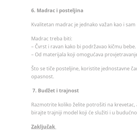
6. Madrac i posteljina
Kvalitetan madrac je jednako važan kao i sam 
Madrac treba biti:
– Čvrst i ravan kako bi podržavao kičmu bebe
– Od materijala koji omogućava provjetravanje
Što se tiče posteljine, koristite jednostavne 
opasnost.
7. Budžet i trajnost
Razmotrite koliko želite potrošiti na krevetac,
birajte trajniji model koji će služiti i u budućno
Zaključak