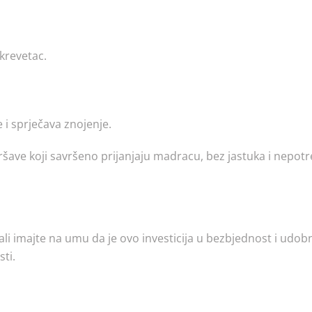
krevetac.
.
 i sprječava znojenje.
čaršave koji savršeno prijanjaju madracu, bez jastuka i nepot
 ali imajte na umu da je ovo investicija u bezbjednost i udob
sti.