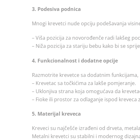
3. Podesiva podnica
Mnogi krevetci nude opciju podešavanja visin
– Viša pozicija za novorođenče radi lakšeg po
– Niža pozicija za stariju bebu kako bi se sprij
4. Funkcionalnost i dodatne opcije
Razmotrite krevetce sa dodatnim funkcijama, 
– Krevetac sa točkićima za lakše pomjeranje.
– Uklonjiva strana koja omogućava da krevetac 
– Fioke ili prostor za odlaganje ispod kreveca
5. Materijal kreveca
Kreveci su najčešće izrađeni od drveta, metala i
Metalni krevetci su stabilni i modernog dizajna,