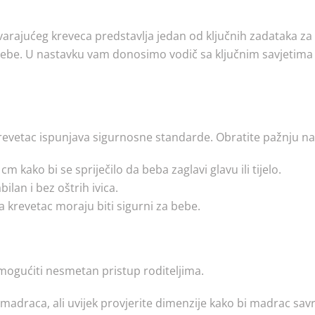
arajućeg kreveca predstavlja jedan od ključnih zadataka za 
ebe. U nastavku vam donosimo vodič sa ključnim savjetima i
krevetac ispunjava sigurnosne standarde. Obratite pažnju n
m kako bi se spriječilo da beba zaglavi glavu ili tijelo.
bilan i bez oštrih ivica.
 za krevetac moraju biti sigurni za bebe.
mogućiti nesmetan pristup roditeljima.
madraca, ali uvijek provjerite dimenzije kako bi madrac sav