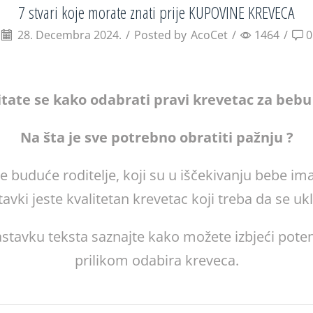
7 stvari koje morate znati prije KUPOVINE KREVECA
28. Decembra 2024.
/
Posted by
AcoCet
/
1464
/
0
itate se kako odabrati pravi krevetac za bebu
Na šta je sve potrebno obratiti pažnju ?
e buduće roditelje, koji su u iščekivanju bebe ima
tavki jeste kvalitetan krevetac koji treba da se uk
nastavku teksta saznajte kako možete izbjeći pote
prilikom odabira kreveca.