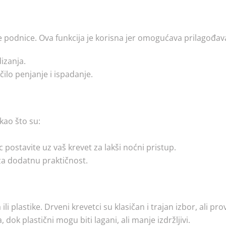
e podnice. Ova funkcija je korisna jer omogućava prilagođav
dizanja.
ečilo penjanje i ispadanje.
kao što su:
postavite uz vaš krevet za lakši noćni pristup.
 za dodatnu praktičnost.
li plastike. Drveni krevetci su klasičan i trajan izbor, ali pro
 dok plastični mogu biti lagani, ali manje izdržljivi.