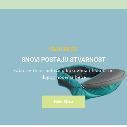
UVJERI SE
SNOVI POSTAJU STVARNOST
Zaboravite na bolove u kukovima i leđima od
dugog nošenja bebe
POGLEDAJ