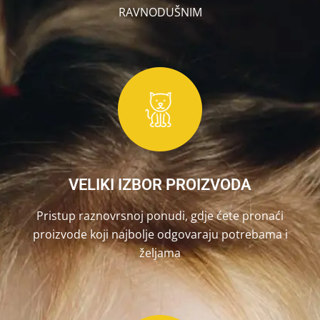
RAVNODUŠNIM
VELIKI IZBOR PROIZVODA
Pristup raznovrsnoj ponudi, gdje ćete pronaći
proizvode koji najbolje odgovaraju potrebama i
željama