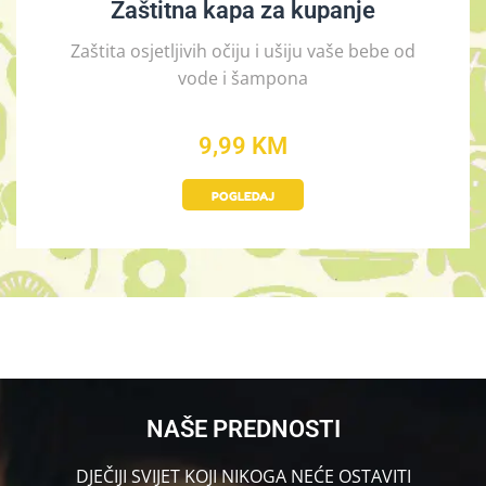
Zaštitna kapa za kupanje
Zaštita osjetljivih očiju i ušiju vaše bebe od
vode i šampona
9,99 KM
POGLEDAJ
NAŠE PREDNOSTI
DJEČIJI SVIJET KOJI NIKOGA NEĆE OSTAVITI