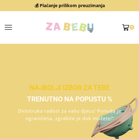
🔄 Povrat do 14 dana │ 🔰 Sigurna kupovina
0
NAJBOLJI IZBOR ZA TEBE
TRENUTNO NA POPUSTU %
Dvostruka radost za vašu djecu! Ponuda je
ograničena, zgrabite je dok možete!”