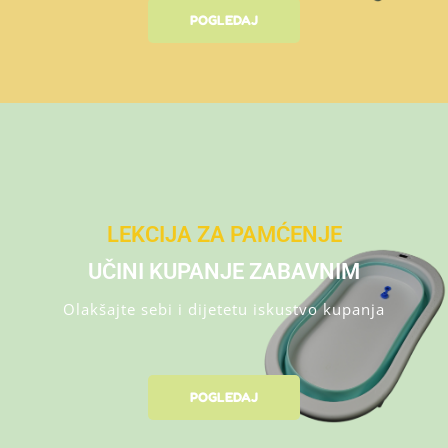
POGLEDAJ
LEKCIJA ZA PAMĆENJE
UČINI KUPANJE ZABAVNIM
Olakšajte sebi i dijetetu iskustvo kupanja
POGLEDAJ