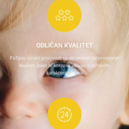
ODLIČAN KVALITET
Pažljivo birani proizvodi sa akcentom na provjeren
kvalitet, kako bi korisnik uživao u njihovim
karakteristikama