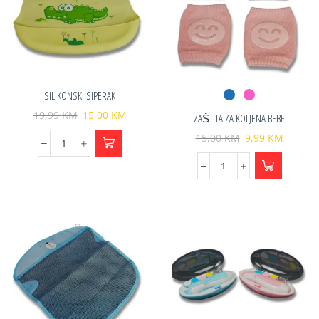
SILIKONSKI SIPERAK
19,99
KM
15,00
KM
ZAŠTITA ZA KOLJENA BEBE
15,00
KM
9,99
KM