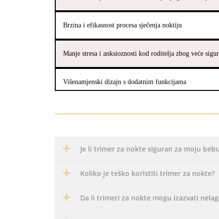
Brzina i efikasnost procesa sječenja noktiju
Manje stresa i anksioznosti kod roditelja zbog veće sigur
Višenamjenski dizajn s dodatnim funkcijama
Je li trimer za nokte siguran za moju beb
Koliko je teško koristiti trimer za nokte?
Da li trimeri za nokte mogu izazvati nel