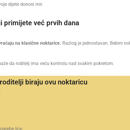
oje dijete donosi mir.
i primijete već prvih dana
raćaju na klasične noktarice.
Razlog je jednostavan. Bebini nok
aže da roditelj ima veću kontrolu nad svakim pokretom.
oditelji biraju ovu noktaricu
.
ogrebe lice.