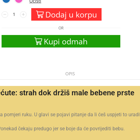
Očisti
Dodaj u korpu
OR
Kupi odmah
OPIS
ute: strah dok držiš male bebene prste
ba pomjeri ruku. U glavi se pojavi pitanje da li ćeš uspjeti to uradi
nekad čekaju predugo jer se boje da će povrijediti bebu.