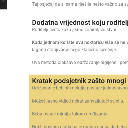
Taj osjećaj da si sama riješila nešto važno za sv
Dodatna vrijednost koju roditelj
Roditelji često kažu jednu zanimljivu stvar.
Kada jednom koriste ovu noktaricu više se ne v
lagano stanjivanje nego klasično sječenje.
Ova metoda olakšava održavanje higijene i pom
Kratak podsjetnik zašto mnogi r
Održavanje bebinih noktiju postaje jednostavno
Možeš jasno vidjeti nokat zahvaljujući svjetlu.
Beba ostaje mirnija tokom uređivanja.
Nokti postaju glatki pa je manja šansa da beba 