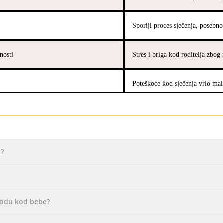
Sporiji proces sječenja, posebn
nosti
Stres i briga kod roditelja zbog
Poteškoće kod sječenja vrlo mal
u?
agodu kod bebe?