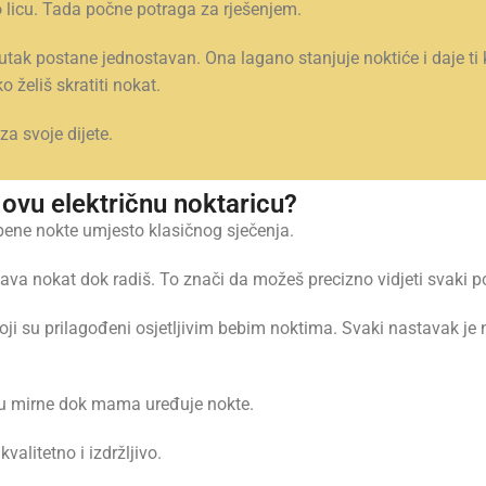
 licu. Tada počne potraga za rješenjem.
utak postane jednostavan. Ona lagano stanjuje noktiće i daje ti
o želiš skratiti nokat.
za svoje dijete.
 ovu električnu noktaricu?
ebene nokte umjesto klasičnog sječenja.
ava nokat dok radiš. To znači da možeš precizno vidjeti svaki po
koji su prilagođeni osjetljivim bebim noktima. Svaki nastavak je
ju mirne dok mama uređuje nokte.
valitetno i izdržljivo.