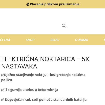
💰 Plaćanje prilikom preuzimanja
ČETNA
SHOP
BLOG
O NAMA
ELEKTRIČNA NOKTARICA – 5X
NASTAVAKA
✅Nježno stanjivanje noktiju – bez grebanja noktima
po licu
✅Ti sigurnija u sebe, a beba mirnija
✅ Dugovječan rad, radi pomoću standardnih baterija