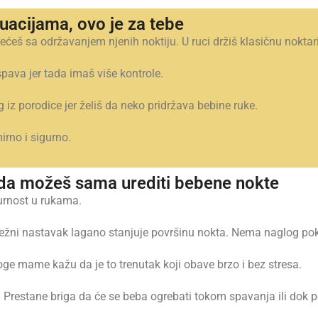
uacijama, ovo je za tebe
ćeš sa održavanjem njenih noktiju. U ruci držiš klasičnu noktaric
pava jer tada imaš više kontrole.
 iz porodice jer želiš da neko pridržava bebine ruke.
rno i sigurno.
š da možeš sama urediti bebene nokte
gurnost u rukama.
 Nježni nastavak lagano stanjuje površinu nokta. Nema naglog pok
ge mame kažu da je to trenutak koji obave brzo i bez stresa.
. Prestane briga da će se beba ogrebati tokom spavanja ili dok 