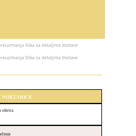
E NOKTARICE
 oštrica
ječenje