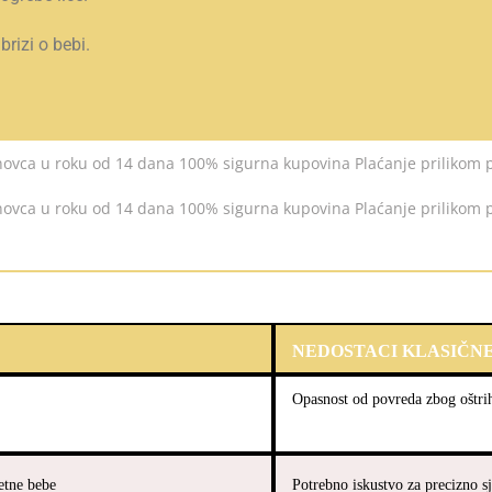
rizi o bebi.
.
NEDOSTACI KLASIČN
Opasnost od povreda zbog oštrih
etne bebe
Potrebno iskustvo za precizno s