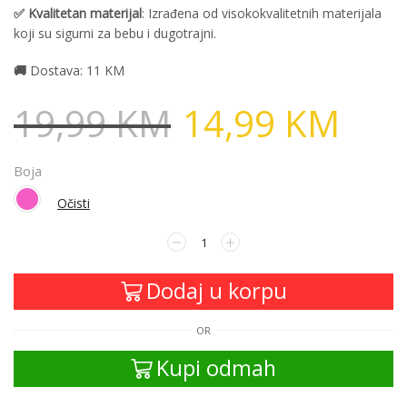
✅ Kvalitetan materijal
: Izrađena od visokokvalitetnih materijala
koji su sigurni za bebu i dugotrajni.
🚚
Dostava: 11 KM
19,99
KM
14,99
KM
Boja
Očisti
Dodaj u korpu
OR
Kupi odmah