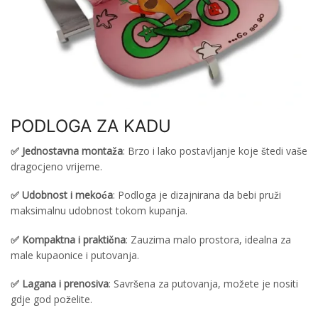
PODLOGA ZA KADU
✅ Jednostavna montaža
: Brzo i lako postavljanje koje štedi vaše
dragocjeno vrijeme.
✅ Udobnost i mekoća
: Podloga je dizajnirana da bebi pruži
maksimalnu udobnost tokom kupanja.
✅ Kompaktna i praktična
: Zauzima malo prostora, idealna za
male kupaonice i putovanja.
✅ Lagana i prenosiva
: Savršena za putovanja, možete je nositi
gdje god poželite.