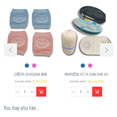
ZAŠTITA ZA KOLJENA BEBE
PRAKTIČNI SET ZA SVAKI DAN 3U1
15,00
KM
9,99
KM
59,00
KM
40,00
KM
You may also like...