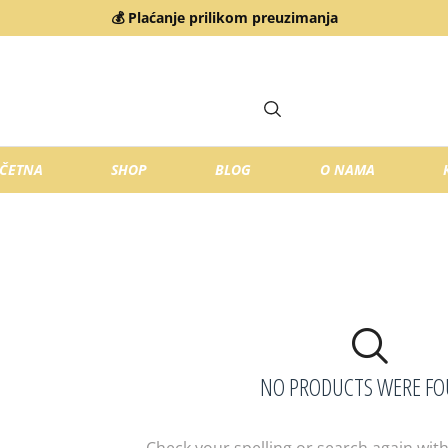
💰 Plaćanje prilikom preuzimanja
ČETNA
SHOP
BLOG
O NAMA
NO PRODUCTS WERE F
Check your spelling or search again with 