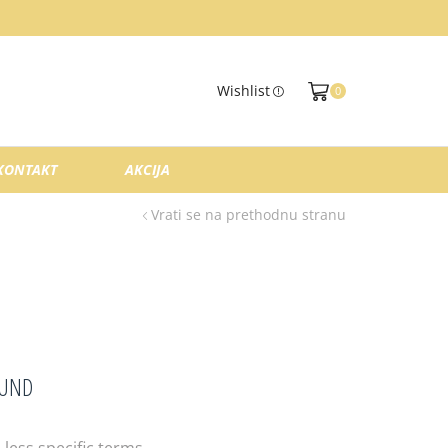
Wishlist
0
KONTAKT
AKCIJA
Vrati se na prethodnu stranu
OUND
less specific terms.